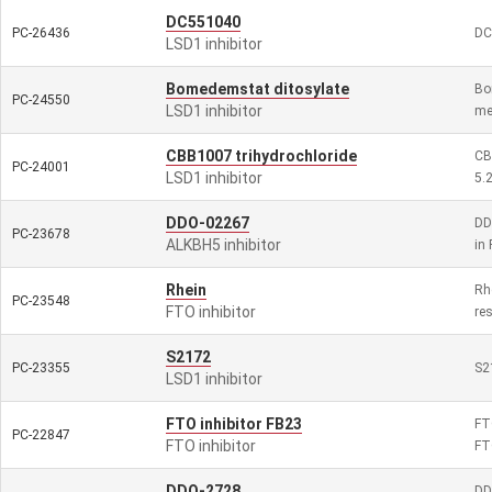
DC551040
PC-26436
DC5
LSD1 inhibitor
Bomedemstat ditosylate
Bo
PC-24550
LSD1 inhibitor
me
CBB1007 trihydrochloride
CB
PC-24001
LSD1 inhibitor
5.
DDO-02267
DD
PC-23678
ALKBH5 inhibitor
in 
Rhein
Rh
PC-23548
FTO inhibitor
res
S2172
PC-23355
S21
LSD1 inhibitor
FTO inhibitor FB23
FT
PC-22847
FTO inhibitor
FT
DDO-2728
DD