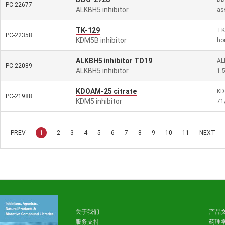
PC-22677
ALKBH5 inhibitor
as
TK-129
TK
PC-22358
KDM5B inhibitor
ho
ALKBH5 inhibitor TD19
AL
PC-22089
ALKBH5 inhibitor
1.
KDOAM-25 citrate
KD
PC-21988
KDM5 inhibitor
71
PREV
1
2
3
4
5
6
7
8
9
10
11
NEXT
关于我们
产品
服务支持
药理